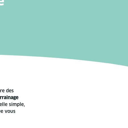
e
re des
rrainage
lle simple,
ue vous