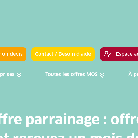
 un devis
Contact / Besoin d’aide
Espace a
prises
Toutes les offres MOS
À p
Toggle menu
Toggle menu
fre parrainage : off