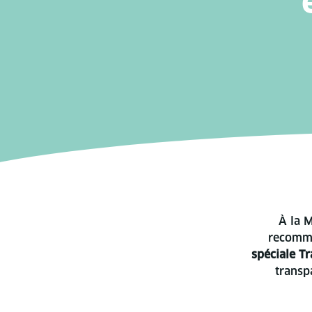
À la M
recomma
spéciale Tr
transp