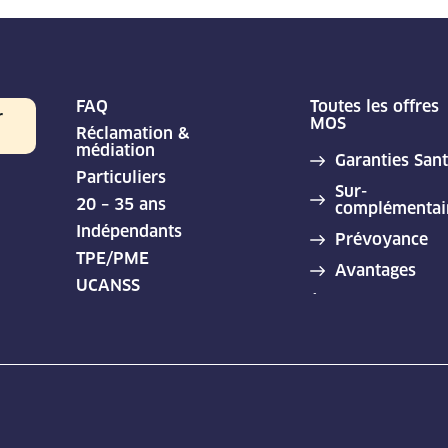
FAQ
Toutes les offres
r
MOS
Réclamation &
médiation
Garanties San
Particuliers
Sur-
20 – 35 ans
complémentai
Indépendants
Prévoyance
TPE/PME
Avantages
UCANSS