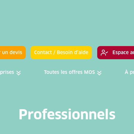
 un devis
Contact / Besoin d’aide
Espace a
prises
Toutes les offres MOS
À p
Toggle menu
Toggle menu
Professionnels